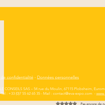
 de confidentialité
-
Données personnelles
E CONSEILS SAS – 54 rue du Moulin, 67115 Plobsheim, Euromé
Tél : +33 (0)7 55 62 65 35 - Mail :
contact@eva-expo.com
-
www.
Noté 0 étoile sur 5.
Pas encore de n