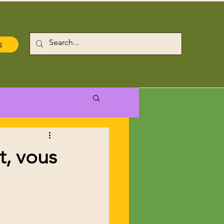
s
t, vous