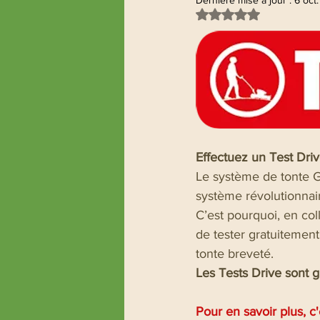
Dernière mise à jour :
6 oct
Noté NaN étoiles sur
Effectuez un Test Driv
Le système de tont
système révolutionnai
C’est pourquoi, en col
de tester gratuitemen
tonte breveté.
Les Tests Drive sont gr
Pour en savoir plus, c'