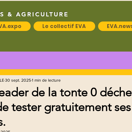
S & AGRICULTURE
VA.expo
Le collectif EVA
EVA.new
LE
30 sept. 2025
1 min de lecture
leader de la tonte 0 déche
e tester gratuitement ses
.