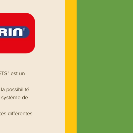
S" est un 
a possibilité 
n système de 
és différentes.