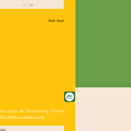
Voir tout
tropole de Strasbourg, France
jfhoerle-conseils.com
ote