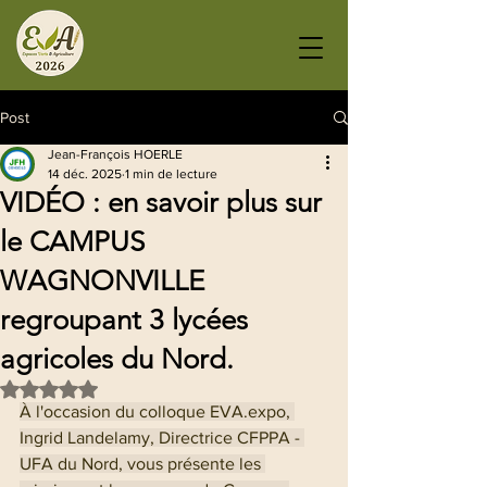
Post
Jean-François HOERLE
14 déc. 2025
1 min de lecture
VIDÉO : en savoir plus sur
le CAMPUS
WAGNONVILLE
regroupant 3 lycées
agricoles du Nord.
Noté NaN étoiles sur 5.
À l'occasion du colloque EVA.expo, 
Ingrid Landelamy, Directrice CFPPA - 
UFA du Nord, vous présente les 