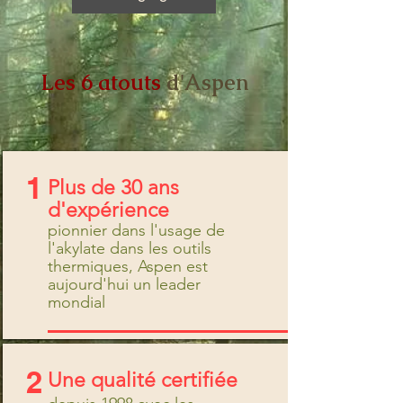
Les 6 atouts
d'Aspen
1
Plus de 30 ans
d'expérience
pionnier dans l'usage de
l'akylate dans les outils
thermiques, Aspen est
aujourd'hui un leader
mondial
2
Une qualité certifiée