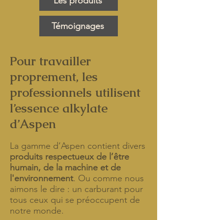
Les produits
Témoignages
Pour travailler
proprement, les
professionnels utilisent
l’essence alkylate
d’Aspen
La gamme d’Aspen contient divers
produits respectueux de l’être
humain, de la machine et de
l'environnement
. Ou comme nous
aimons le dire : un carburant pour
tous ceux qui se préoccupent de
notre monde.