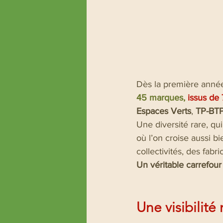
Dès la première anné
45 marques,
 issus de 
Espaces Verts
, 
TP-BT
Une diversité rare, qu
où l’on croise aussi b
collectivités, des fabr
Un véritable carrefour
Une visibilité