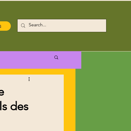
s
e
ls des