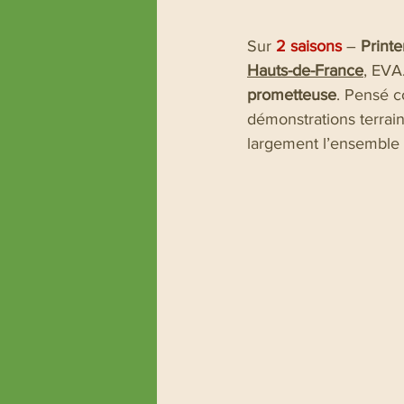
Sur
2 saisons
 – 
Print
Hauts-de-France
, EVA
prometteuse
. Pensé c
démonstrations terrain
largement l’ensemble de