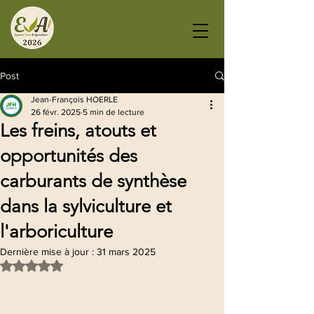
Post
Jean-François HOERLE
26 févr. 2025
5 min de lecture
Les freins, atouts et
opportunités des
carburants de synthèse
dans la sylviculture et
l'arboriculture
Dernière mise à jour :
31 mars 2025
Noté NaN étoiles sur 5.