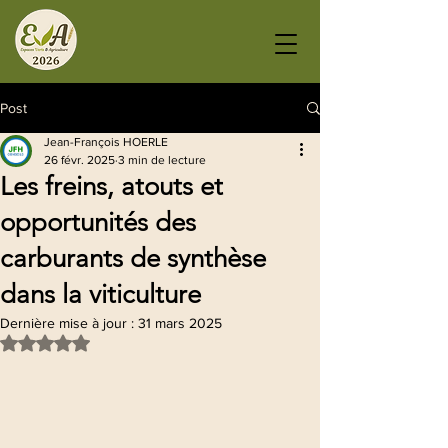
Post
Jean-François HOERLE
26 févr. 2025
3 min de lecture
Les freins, atouts et
opportunités des
carburants de synthèse
dans la viticulture
Dernière mise à jour :
31 mars 2025
Noté NaN étoiles sur 5.