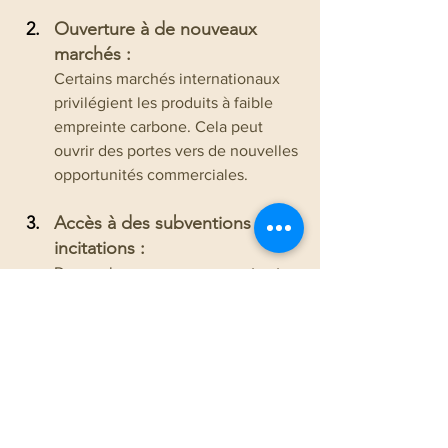
Ouverture à de nouveaux 
marchés :
Certains marchés internationaux 
privilégient les produits à faible 
empreinte carbone. Cela peut 
ouvrir des portes vers de nouvelles 
opportunités commerciales.
Accès à des subventions et 
incitations :
De nombreux gouvernements et 
institutions encouragent les 
initiatives vertes. Il existe des 
aides financières pour soutenir 
l'adoption de carburants alternatifs.
Innovation technologique :
L'utilisation de carburants de 