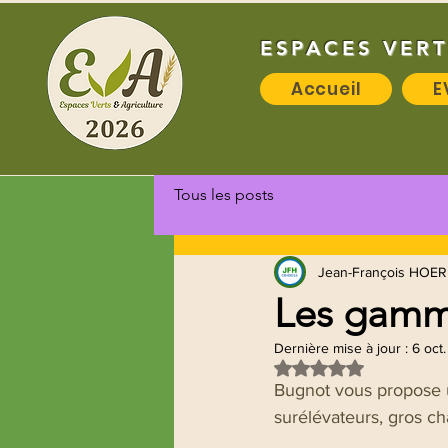
ESPACES VERT
Accueil
E
Tous les posts
Jean-François HOER
Les gamm
Dernière mise à jour :
6 oct
Noté NaN étoiles sur
Bugnot vous propose u
surélévateurs, gros c