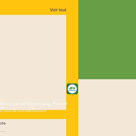
Voir tout
tropole de Strasbourg, France
jfhoerle-conseils.com
ote