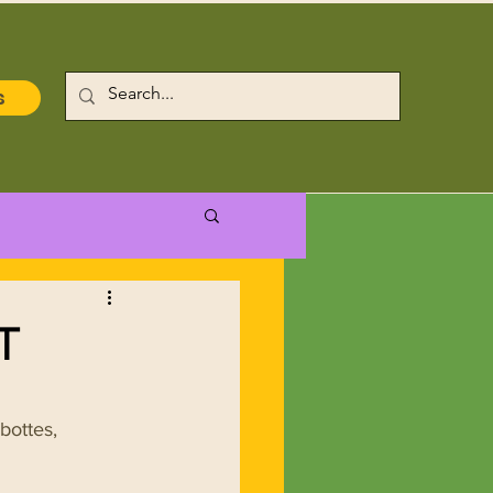
s
T
bottes, 