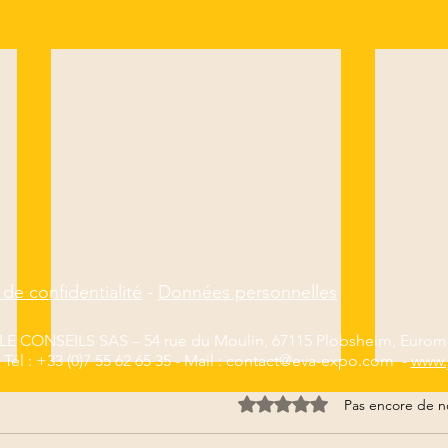
 de confidentialité
-
Données personnelles
E CONSEILS SAS – 54 rue du Moulin, 67115 Plobsheim, Euromé
Tél : +33 (0)7 55 62 65 35 - Mail :
contact@eva-expo.com
-
www.
Noté 0 étoile sur 5.
Pas encore de n