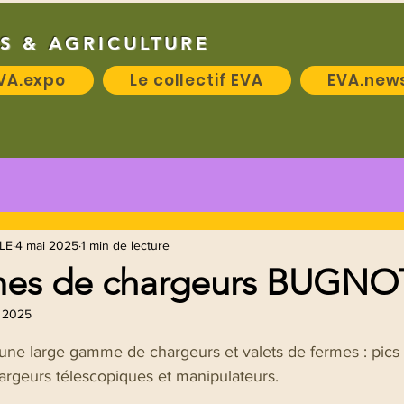
S & AGRICULTURE
VA.expo
Le collectif EVA
EVA.new
LE
4 mai 2025
1 min de lecture
es de chargeurs BUGNO
. 2025
 5.
ne large gamme de chargeurs et valets de fermes : pics 
hargeurs télescopiques et manipulateurs.