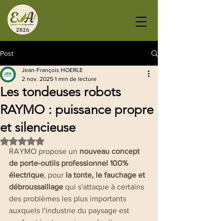
Post
Jean-François HOERLE
2 nov. 2025
1 min de lecture
Les tondeuses robots
RAYMO : puissance propre
et silencieuse
Noté NaN étoiles sur 5.
RAYMO propose un 
nouveau concept 
de porte-outils professionnel 100% 
électrique
, pour 
la tonte, le fauchage et 
débroussaillage 
qui s'attaque à certains 
des problèmes les plus importants 
auxquels l'industrie du paysage est 