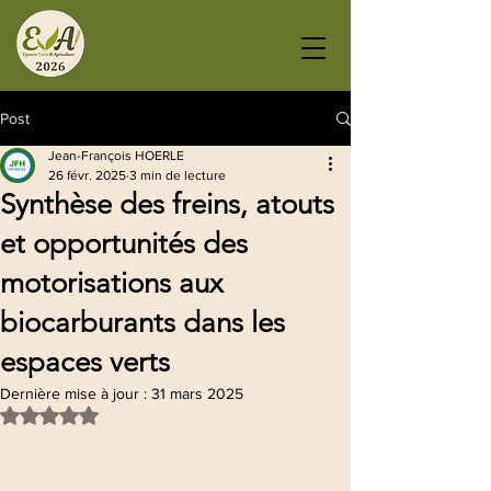
Post
Jean-François HOERLE
26 févr. 2025
3 min de lecture
Synthèse des freins, atouts
et opportunités des
motorisations aux
biocarburants dans les
espaces verts
Dernière mise à jour :
31 mars 2025
Noté NaN étoiles sur 5.