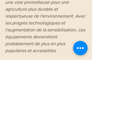
une voie prometteuse pour une 
agriculture plus durable et 
respectueuse de l'environnement. Avec 
les progrès technologiques et 
l'augmentation de la sensibilisation, ces 
équipements deviendront 
probablement de plus en plus 
populaires et accessibles.
Découvrez les gammes 
fonctionnant aux biocarburants du 
collectif EVA.expo pour les 
espaces verts.
KIOTI
 (tracteurs), 
OELIATEC
 (désherbeurs 
Hoedic
 et 
Houat
), 
TRACTOVIGNE
 (tracteur de 
vigne)