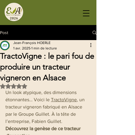
Post
Jean-François HOERLE
1 avr. 2025
1 min de lecture
TractoVigne : le pari fou de
produire un tracteur
vigneron en Alsace
Noté NaN étoiles sur 5.
Un look atypique, des dimensions 
étonnantes… Voici le 
TractoVigne
, un 
tracteur vigneron fabriqué en Alsace 
par le Groupe Guillet. À la tête de 
l’entreprise, Fabien Guillet.
Découvrez la genèse de ce tracteur 