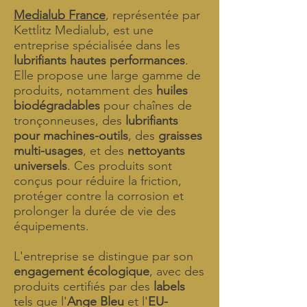
Medialub France
, représentée par
Kettlitz Medialub
, est une
entreprise spécialisée dans les
lubrifiants hautes performances
.
Elle propose une large gamme de
produits, notamment des
huiles
biodégradables
pour chaînes de
tronçonneuses, des
lubrifiants
pour machines-outils
, des
graisses
multi-usages
, et des
nettoyants
universels
. Ces produits sont
conçus pour réduire la friction,
protéger contre la corrosion et
prolonger la durée de vie des
équipements.
L'entreprise se distingue par son
engagement écologique
, avec des
produits certifiés par des
labels
tels que l'
Ange Bleu
et l'
EU-