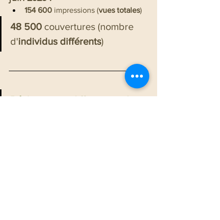
154 600
 impressions (
vues totales
)
48 500 
couvertures (nombre 
d'
individus différents
)
Réalisation et diffusion sur les 
réseaux sociaux des 
vidéos
des interventions des 
partenaires EVA au colloque 
d'EVA.expo ALSACE
.
Partage sur les pages de groupes
dédiés aux sujets de l'agriculture et des 
espaces verts.