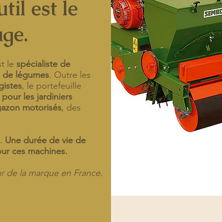
til est le
age.
t le
spécialiste de
re de légumes
. Outre les
gistes
, le portefeuille
our les jardiniers
gazon motorisés
, des
s.
Une durée de vie de
our ces machines.
eur de la marque en France.