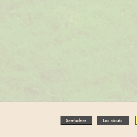
Sembdner
Les atouts