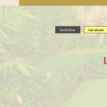
Sembdner
Les atouts