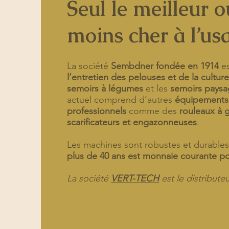
Seul le meilleur ou
moins cher à l’us
La société
Sembdner fondée en 1914
es
l’entretien des pelouses et de la cultu
semoirs à légumes
et les
semoirs paysa
actuel comprend d’autres
équipements p
professionnels
comme des
rouleaux à 
scarificateurs et engazonneuses
.
Les machines sont robustes et durable
plus de 40 ans est monnaie courante p
La société
VERT-TECH
est le distribut