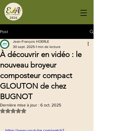
Post
Jean-François HOERLE
30 sept. 2025
1 min de lecture
À découvrir en vidéo : le
nouveau broyeur
composteur compact
GLOUTON de chez
BUGNOT
Dernière mise à jour :
6 oct. 2025
Noté NaN étoiles sur 5.
https://www.youtube.com/watch?