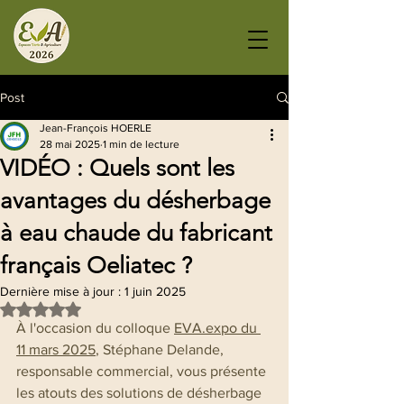
Post
Jean-François HOERLE
28 mai 2025
1 min de lecture
VIDÉO : Quels sont les
avantages du désherbage
à eau chaude du fabricant
français Oeliatec ?
Dernière mise à jour :
1 juin 2025
Noté NaN étoiles sur 5.
À l'occasion du colloque 
EVA.expo du 
11 mars 2025
, 
Stéphane Delande, 
responsable commercial, vous présente 
les atouts des solutions de désherbage 